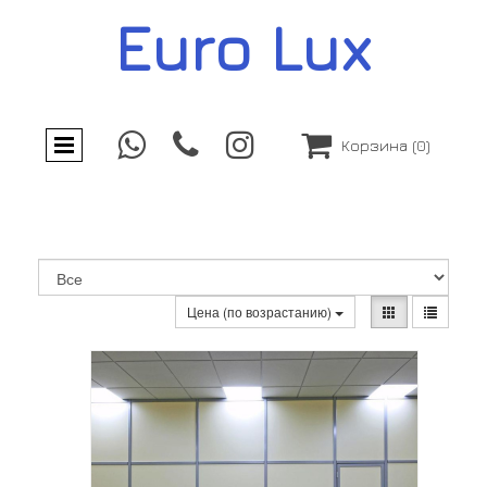
Euro Lux




Корзина
(0)
Цена (по возрастанию)