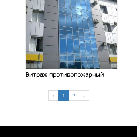
Витраж противопожарный
«
1
2
»