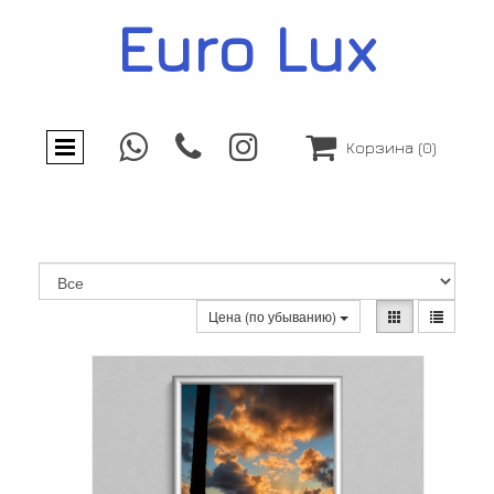
Euro Lux




Корзина
(0)
Цена (по убыванию)